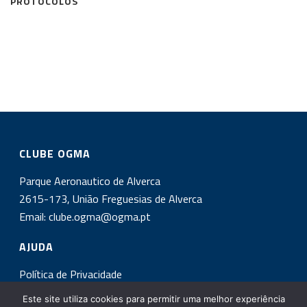
PROTOCOLOS
CLUBE OGMA
Parque Aeronautico de Alverca
2615-173, União Freguesias de Alverca
Email:
clube.ogma@ogma.pt
AJUDA
Política de Privacidade
Este site utiliza cookies para permitir uma melhor experiência
INSCREVA-SE NA NOSSA NEWSLETTER!