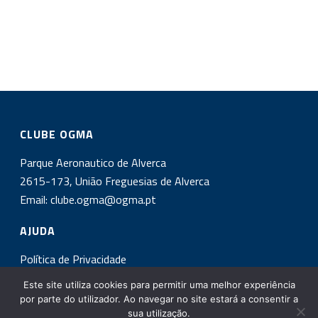
CLUBE OGMA
Parque Aeronautico de Alverca
2615-173, União Freguesias de Alverca
Email:
clube.ogma@ogma.pt
AJUDA
Política de Privacidade
Este site utiliza cookies para permitir uma melhor experiência
INSCREVA-SE NA NOSSA NEWSLETTER!
por parte do utilizador. Ao navegar no site estará a consentir a
sua utilização.