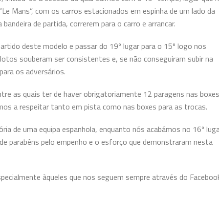
lo “Le Mans”, com os carros estacionados em espinha de um lado da
 bandeira de partida, correrem para o carro e arrancar.
partido deste modelo e passar do 19º lugar para o 15º logo nos
ilotos souberam ser consistentes e, se não conseguiram subir na
ara os adversários.
 entre as quais ter de haver obrigatoriamente 12 paragens
nas boxe
imos a respeitar tanto em pista como nas boxes para as trocas.
tória de uma equipa espanhola, enquanto nós acabámos no 16º luga
o de parabéns pelo empenho e o esforço que demonstraram nesta
specialmente àqueles que nos seguem sempre através do Faceboo