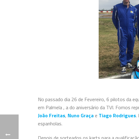
No passado dia 26 de Fevereiro, 6 pilotos da e
em Palmela
, a do aniversário da TVI. Fomos re
João Freitas
,
Nuno Graça
e
Tiago Rodrigues
.
espanholas.
Depois de sorteados os karts para a qualificaçã