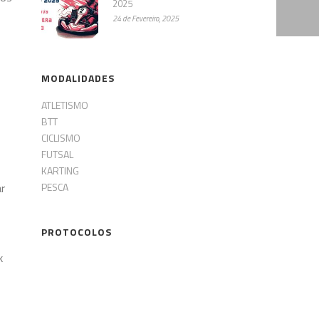
2025
24 de Fevereiro, 2025
MODALIDADES
ATLETISMO
BTT
s
CICLISMO
FUTSAL
KARTING
r
PESCA
PROTOCOLOS
k