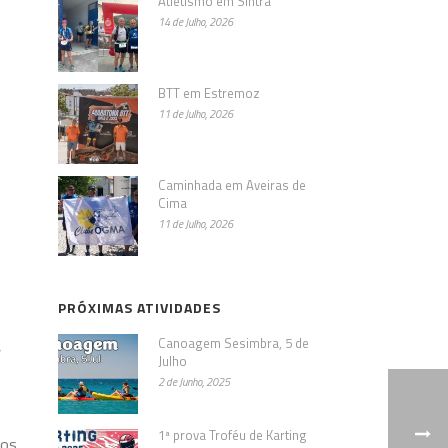
Atletismo em Sintra
14 de Julho, 2026
BTT em Estremoz
11 de Julho, 2026
Caminhada em Aveiras de
Cima
11 de Julho, 2026
PRÓXIMAS ATIVIDADES
Canoagem Sesimbra, 5 de
,
Julho
2 de Junho, 2025
1ª prova Troféu de Karting
nos