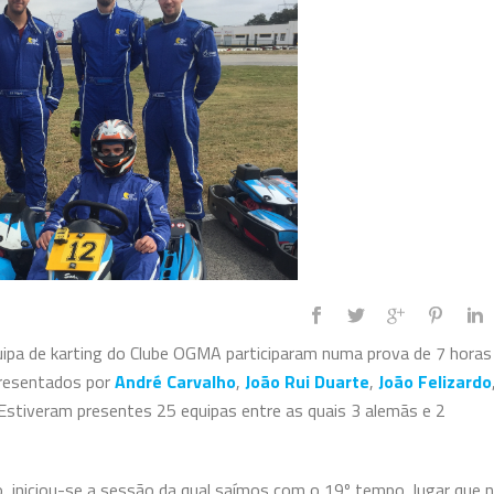
quipa de karting do Clube OGMA participaram numa prova de 7 horas
presentados por
André Carvalho
,
João Rui Duarte
,
João Felizardo
 Estiveram presentes 25 equipas entre as quais 3 alemãs e 2
o, iniciou-se a sessão da qual saímos com o 19º tempo, lugar que 