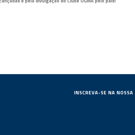
lcançadas e pela divulgação do Clube OGMA pelo país!
INSCREVA-SE NA NOSSA