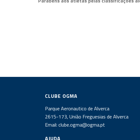
Parabéns aos atletas pelas classificações a
CLUBE OGMA
Parque Aeronautico de Alverca
2615-173, União Freguesias de Alverca
Email:
clube.ogma@ogma.pt
AJUDA