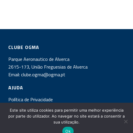
CLUBE OGMA
Parque Aeronautico de Alverca
2615-173, União Freguesias de Alverca
Email:
clube.ogma@ogma.pt
AJUDA
Política de Privacidade
Este site utiliza cookies para permitir uma melhor experiência
INSCREVA-SE NA NOSSA NEWSLETTER!
por parte do utilizador. Ao navegar no site estará a consentir a
sua utilização.
Ok