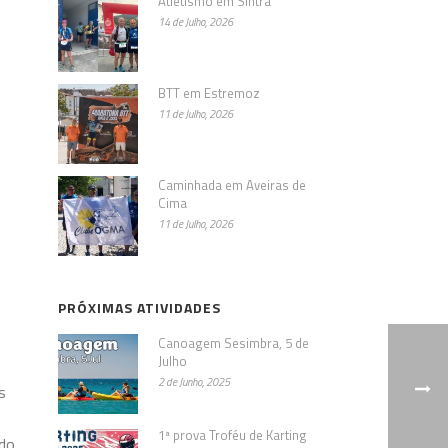
Atletismo em Sintra
14 de Julho, 2026
BTT em Estremoz
11 de Julho, 2026
Caminhada em Aveiras de
Cima
11 de Julho, 2026
PRÓXIMAS ATIVIDADES
Canoagem Sesimbra, 5 de
Julho
2 de Junho, 2025
s
1ª prova Troféu de Karting
odo