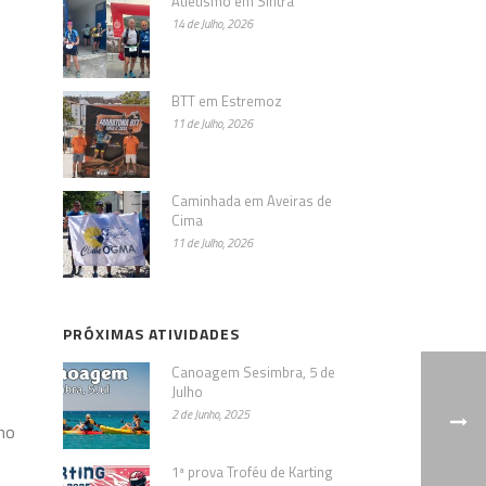
Atletismo em Sintra
14 de Julho, 2026
BTT em Estremoz
11 de Julho, 2026
Caminhada em Aveiras de
Cima
11 de Julho, 2026
PRÓXIMAS ATIVIDADES
Canoagem Sesimbra, 5 de
Julho
2 de Junho, 2025
no
1ª prova Troféu de Karting