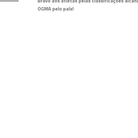
Bravo aos atletas pelas classificações alca
OGMA pelo país!