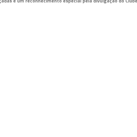
nçadas e um reconhecimento especial pela divulgação do Club