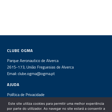
CLUBE OGMA
Parque Aeronautico de Alverca
2615-173, União Freguesias de Alverca
Email:
clube.ogma@ogma.pt
AJUDA
Política de Privacidade
Este site utiliza cookies para permitir uma melhor experiência
INSCREVA-SE NA NOSSA NEWSLETTER!
por parte do utilizador. Ao navegar no site estará a consentir a