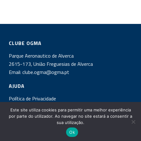
CLUBE OGMA
Parque Aeronautico de Alverca
2615-173, União Freguesias de Alverca
Email:
clube.ogma@ogma.pt
AJUDA
Política de Privacidade
Este site utiliza cookies para permitir uma melhor experiência
INSCREVA-SE NA NOSSA NEWSLETTER!
por parte do utilizador. Ao navegar no site estará a consentir a
sua utilização.
Ok
Copyright All Rights Reserved © 2017