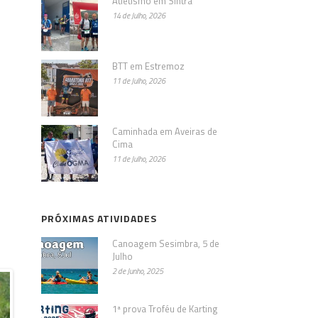
Atletismo em Sintra
14 de Julho, 2026
BTT em Estremoz
11 de Julho, 2026
Caminhada em Aveiras de
Cima
11 de Julho, 2026
PRÓXIMAS ATIVIDADES
Canoagem Sesimbra, 5 de
Julho
2 de Junho, 2025
1ª prova Troféu de Karting