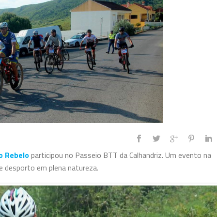
o Rebelo
participou no Passeio BTT da Calhandriz. Um evento na
 e desporto em plena natureza.