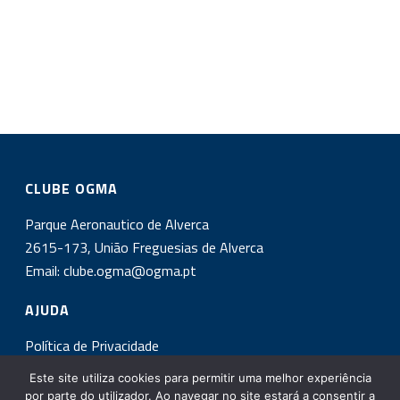
CLUBE OGMA
Parque Aeronautico de Alverca
2615-173, União Freguesias de Alverca
Email:
clube.ogma@ogma.pt
AJUDA
Política de Privacidade
Este site utiliza cookies para permitir uma melhor experiência
INSCREVA-SE NA NOSSA NEWSLETTER!
por parte do utilizador. Ao navegar no site estará a consentir a