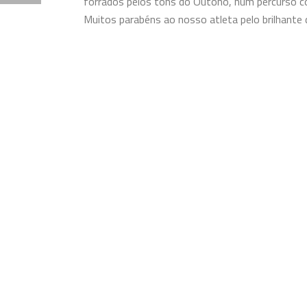
forrados pelos tons do Outono, num percurso 
Muitos parabéns ao nosso atleta pelo brilhant