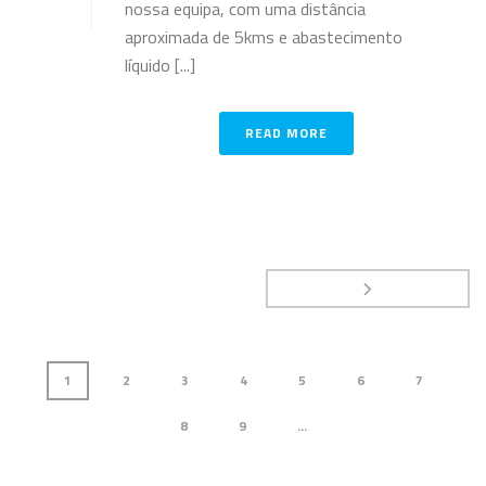
nossa equipa, com uma distância
aproximada de 5kms e abastecimento
líquido [...]
READ MORE
1
2
3
4
5
6
7
8
9
...