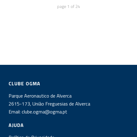
page
1
of
24
CLUBE OGMA
Parque Aeronautico de Alverca
2615-173, União Freguesias de Alverca
Email:
clube.ogma@ogma.pt
AJUDA