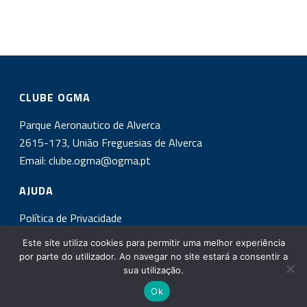
CLUBE OGMA
Parque Aeronautico de Alverca
2615-173, União Freguesias de Alverca
Email:
clube.ogma@ogma.pt
AJUDA
Política de Privacidade
Este site utiliza cookies para permitir uma melhor experiência
INSCREVA-SE NA NOSSA NEWSLETTER!
por parte do utilizador. Ao navegar no site estará a consentir a
sua utilização.
Ok
Copyright All Rights Reserved © 2017