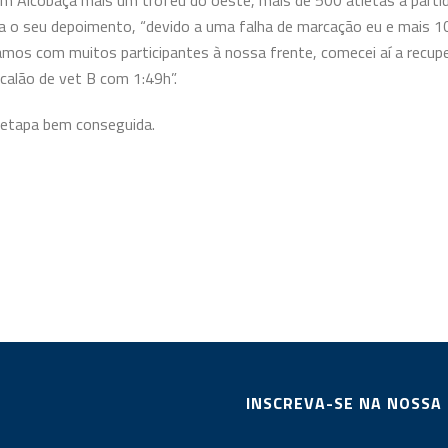
Alcobaça mais um troféu do oeste, mais de 500 atletas à partida
ica o seu depoimento, “devido a uma falha de marcação eu e mais 
os com muitos participantes à nossa frente, comecei aí a recupe
alão de vet B com 1:49h”.
 etapa bem conseguida.
INSCREVA-SE NA NOSSA