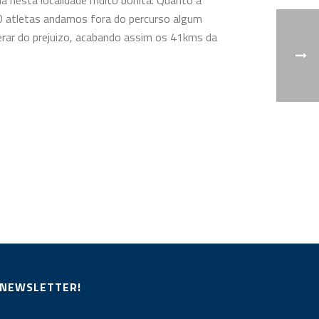
 nesta localidade muito bonita. Quanto à
10 atletas andamos fora do percurso algum
rar do prejuizo, acabando assim os 41kms da
 NEWSLETTER!