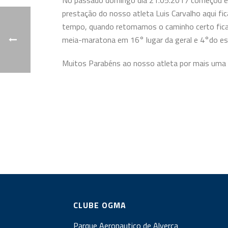
No passado domingo dia 21.05.2017 começou em 
prestação do nosso atleta Luis Carvalho aqui f
tempo, quando retomamos o caminho certo ficam
meia-maratona em 16° lugar da geral e 4°do esc
Muitos Parabéns ao nosso atleta por mais uma
CLUBE OGMA
Parque Aeronautico de Alverca