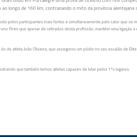
 Granfondo em Portalegre uma prova de ciclismo com fins competi
 ao longo de 160 km, contrariando o mito da província alentejana 
osto pelos participantes mais fortes e simultaneamente pelo calor que se m
 Bruno Pires que apesar de retirados desta profissão, mantêm uma ligação
v
és do atleta João Oliveira, que assegurou um pódio no seu escalão de Elite
strando que também temos atletas capazes de lutar pelos 1ºs lugares.