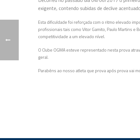
Decorreu
no passado dia 04/06/2017 o primeiro
exigente, contendo subidas de declive acentuado
Esta dificuldade foi reforçada com o ritmo elevado imp
profissionais tais como Vitor Gamito, Paulo Martins e
competitividade a um elevado nível.
O Clube OGMA esteve representado nesta prova atra
geral.
Parabéns ao nosso atleta que prova após prova vai mo