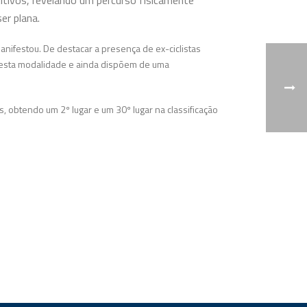
tivos, revelando um percurso fisicamente
ser plana.
anifestou. De destacar a presença de ex-ciclistas
 a esta modalidade e ainda dispõem de uma
s, obtendo um 2º lugar e um 30º lugar na classificação