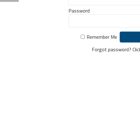
Password
Remember Me
Forgot password?
Cli