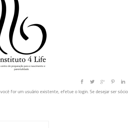
ocê for um usuário existente, efetue o login. Se desejar ser sócio