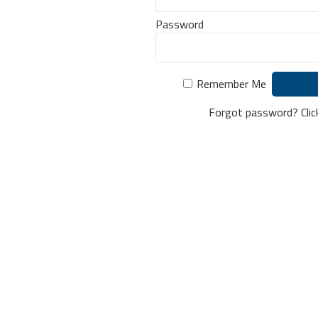
Password
Remember Me
Forgot password?
Cli