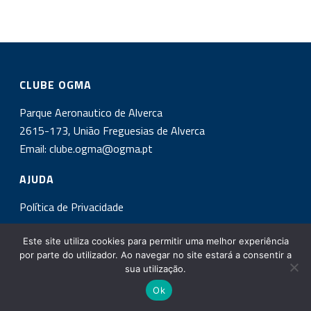
CLUBE OGMA
Parque Aeronautico de Alverca
2615-173, União Freguesias de Alverca
Email:
clube.ogma@ogma.pt
AJUDA
Política de Privacidade
INSCREVA-SE NA NOSSA NEWSLETTER!
Este site utiliza cookies para permitir uma melhor experiência
por parte do utilizador. Ao navegar no site estará a consentir a
sua utilização.
Ok
Copyright All Rights Reserved © 2017