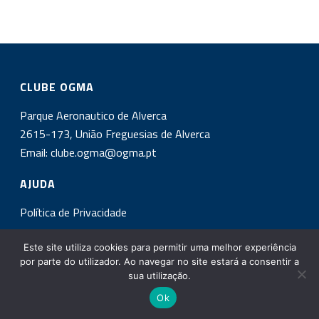
CLUBE OGMA
Parque Aeronautico de Alverca
2615-173, União Freguesias de Alverca
Email:
clube.ogma@ogma.pt
AJUDA
Política de Privacidade
INSCREVA-SE NA NOSSA NEWSLETTER!
Este site utiliza cookies para permitir uma melhor experiência
por parte do utilizador. Ao navegar no site estará a consentir a
sua utilização.
Ok
Copyright All Rights Reserved © 2017