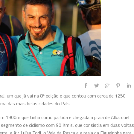
bal, um que já vai na 8ª edição e que contou com cerca de 1250
ma das mais belas cidades do País.
m 1900m que tinha como partida e chegada a praia de Albarquel
 segmento de ciclismo com 90 Km’s, que consistia em duas voltas
rra, a Av. Luísa Todi, o Vale da Rasca e a praia da Figueirinha para