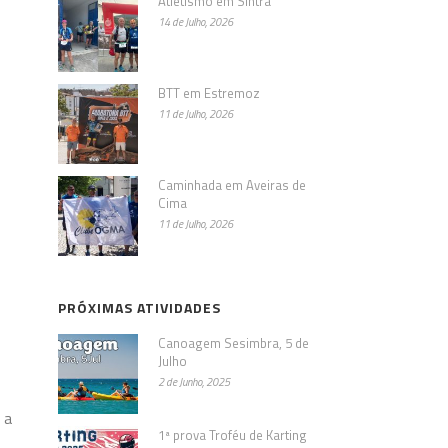
Atletismo em Sintra
14 de Julho, 2026
BTT em Estremoz
11 de Julho, 2026
Caminhada em Aveiras de
Cima
11 de Julho, 2026
PRÓXIMAS ATIVIDADES
Canoagem Sesimbra, 5 de
Julho
2 de Junho, 2025
 a
1ª prova Troféu de Karting