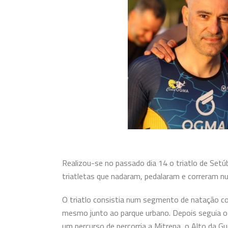
Realizou-se no passado dia 14 o triatlo de Setú
triatletas que nadaram, pedalaram e correram
nu
O triatlo consistia num segmento de natação co
mesmo junto ao parque urbano. Depois seguia o
um percurso de percorria a Mitrena, o Alto da Gue