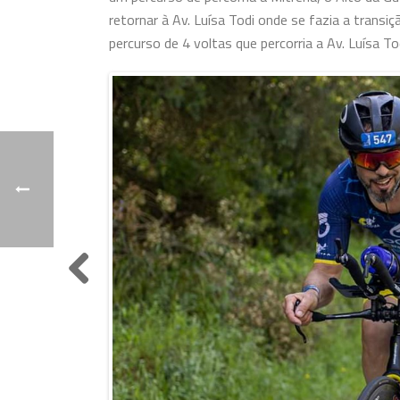
retornar à Av. Luísa Todi onde se fazia a trans
percurso de 4 voltas que percorria a Av. Luísa To
Previo
us