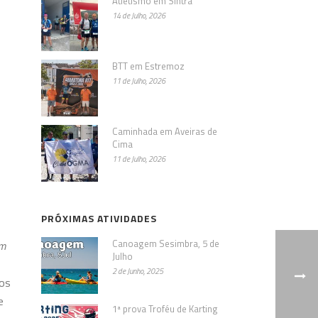
Atletismo em Sintra
14 de Julho, 2026
BTT em Estremoz
11 de Julho, 2026
Caminhada em Aveiras de
Cima
11 de Julho, 2026
PRÓXIMAS ATIVIDADES
Canoagem Sesimbra, 5 de
im
Julho
2 de Junho, 2025
 os
e
1ª prova Troféu de Karting