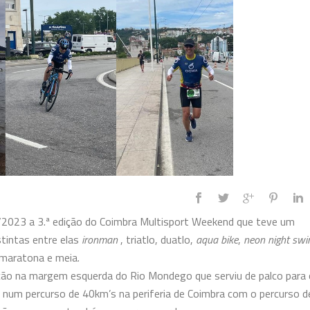
2023 a 3.ª edição do Coimbra Multisport Weekend que teve um
stintas entre elas
ironman
, triatlo, duatlo,
aqua bike
,
neon night sw
 maratona e meia.
anção na margem
esquerda do Rio Mondego que serviu de palco para
o num percurso de 40km’s na periferia de Coimbra com o percurso d