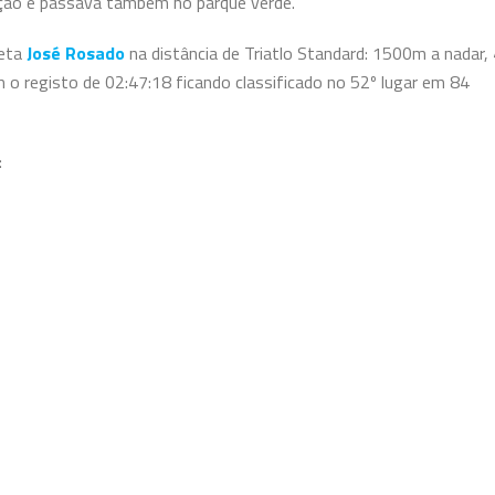
anção e passava também no parque verde.
leta
José Rosado
na distância de Triatlo Standard: 1500m a nadar,
 o registo de 02:47:18 ficando classificado no 52º lugar em 84
: