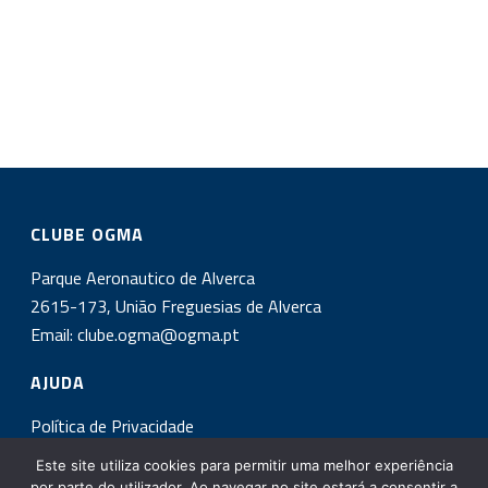
CLUBE OGMA
Parque Aeronautico de Alverca
2615-173, União Freguesias de Alverca
Email:
clube.ogma@ogma.pt
AJUDA
Política de Privacidade
Este site utiliza cookies para permitir uma melhor experiência
INSCREVA-SE NA NOSSA NEWSLETTER!
por parte do utilizador. Ao navegar no site estará a consentir a