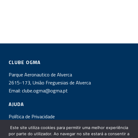
CLUBE OGMA
Parque Aeronautico de Alverca
2615-173, União Freguesias de Alverca
Email:
clube.ogma@ogma.pt
AJUDA
Política de Privacidade
Este site utiliza cookies para permitir uma melhor experiência
INSCREVA-SE NA NOSSA NEWSLETTER!
por parte do utilizador. Ao navegar no site estará a consentir a