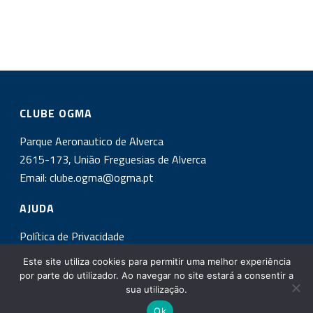
CLUBE OGMA
Parque Aeronautico de Alverca
2615-173, União Freguesias de Alverca
Email:
clube.ogma@ogma.pt
AJUDA
Política de Privacidade
Este site utiliza cookies para permitir uma melhor experiência
INSCREVA-SE NA NOSSA NEWSLETTER!
por parte do utilizador. Ao navegar no site estará a consentir a
sua utilização.
Ok