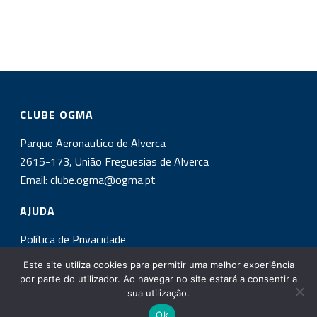
CLUBE OGMA
Parque Aeronautico de Alverca
2615-173, União Freguesias de Alverca
Email:
clube.ogma@ogma.pt
AJUDA
Política de Privacidade
Este site utiliza cookies para permitir uma melhor experiência
INSCREVA-SE NA NOSSA NEWSLETTER!
por parte do utilizador. Ao navegar no site estará a consentir a
sua utilização.
Ok