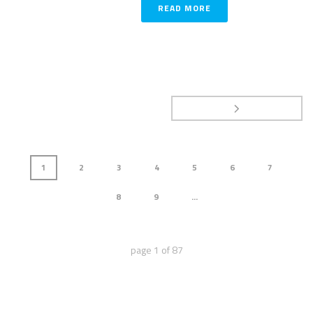
READ MORE
1
2
3
4
5
6
7
8
9
...
page
1
of
87