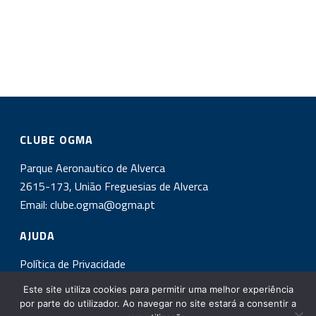
CLUBE OGMA
Parque Aeronautico de Alverca
2615-173, União Freguesias de Alverca
Email:
clube.ogma@ogma.pt
AJUDA
Política de Privacidade
Este site utiliza cookies para permitir uma melhor experiência
INSCREVA-SE NA NOSSA NEWSLETTER!
por parte do utilizador. Ao navegar no site estará a consentir a