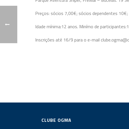
Parque Aventura Sniper, Freixial – Bucelas. 19 
Preços: sócios 7,00€; sócios dependentes 10€;
Idade mínima:12 anos. Minímo de participantes:
Inscrições até 16/9 para o e-mail clube.ogma@
CLUBE OGMA