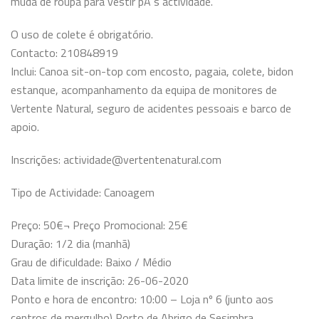
muda de roupa
para vestir pÃ³s actividade.
O uso de colete é obrigatório.
Contacto: 210848919
Inclui: Canoa sit-on-top com encosto, pagaia, colete, bidon
estanque, acompanhamento da equipa de monitores de
Vertente Natural, seguro de acidentes
pessoais e barco de
apoio.
Inscrições: actividade@vertentenatural.com
Tipo de Actividade: Canoagem
Preço: 50€¬ Preço Promocional: 25€
Duração: 1/2 dia (manhã)
Grau de dificuldade: Baixo / Médio
Data limite de inscrição: 26-06-2020
Ponto e hora de encontro: 10:00 – Loja nº 6 (junto aos
centros de mergulho) Porto de Abrigo de Sesimbra.