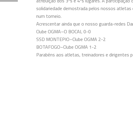
atribuição dos 3ºs e 4ºs lugares. A participação
solidariedade demostrada pelos nossos atletas 
num torneio.
Acrescentar ainda que o nosso guarda-redes Dan
Clube OGMA–O BOCAL 0-0
SSD MONTEPIO–Clube OGMA 2-2
BOTAFOGO–Clube OGMA 1-2
Parabéns aos atletas, treinadores e dirigentes p