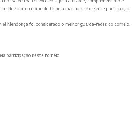
 da nossa equipa foi excelente pela amizade, companheirismo e
que elevaram o nome do Clube a mais uma excelente participação
iel Mendonça foi considerado o melhor guarda-redes do torneio.
ela participação neste torneio.